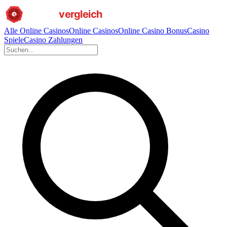
Alle Online Casinos
Online Casinos
Online Casino Bonus
Casino
Spiele
Casino Zahlungen