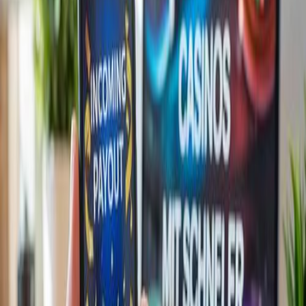
Gütesiegel.
09.03.2026
Weiterlesen
:
Curaçao Casino: Was die Lizenz taugt und
worauf Spieler achten müssen
Anjouan Casinos: Lizenz, Seriosität und was Spieler wissen müssen
Anjouan Casinos: Lizenz, Seriosität und
was Spieler wissen müssen
Eine Anjouan Casino Lizenz lässt sich im offiziellen Register auf
anjouangaming.com prüfen. Dort sind alle lizenzierten Domains mit
Betreibername und Lizenznummer hinterlegt. Casinos ohne Eintrag
im Register oder ohne sichtbare Lizenznummer im Footer sollten
gemieden werden.
09.03.2026
Weiterlesen
:
Anjouan Casinos: Lizenz, Seriosität und
was Spieler wissen müssen
Online Casinos ohne 5 Sekunden Regel
Online Casinos ohne 5 Sekunden Regel
Online Casinos ohne 5 Sekunden Regel – Slots spielen ohne
Zwangspause