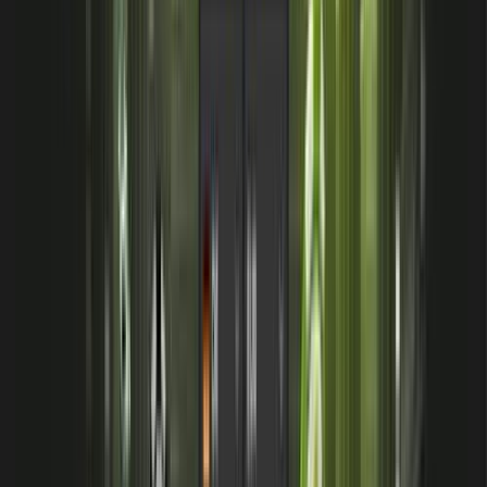
Attraktiver Willkommensbonus und regelmäßige Aktionen