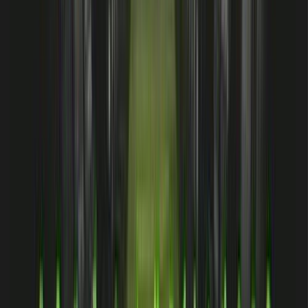
24-72 Stunden
Limit / Monat
12.000€
Karten
2
Karten
: Verfügbarkeit für Ein- und
Auszahlung
Methode
Einzahlung
Auszahlung
Mastercard
–
Visa
–
E-Wallets