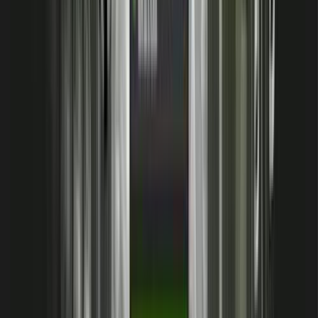
Nachteile