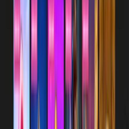
POLi
–
USD Coin
Lizenz & Sicherheit
Lizenz, Betreiber & Sicherheit
Lizenz & Aufsicht
🇨🇼
Curaçao
Lizenznummer:
OGL/2024/1647/0892
Erreichbarkeit
Kundensupport