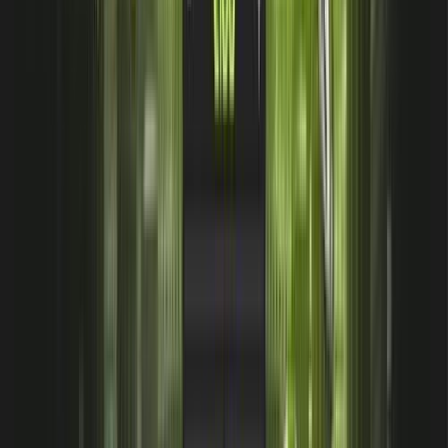
Umfangreiches Spielangebot mit über 6.000 Spielen