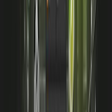
Unterstützung vieler Kryptowährungen