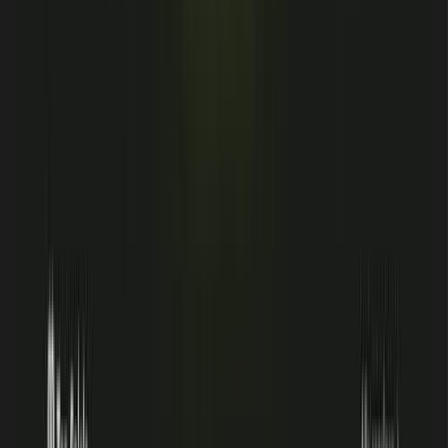
Litecoin
Ripple
Solana
Tether
Banküberweisung
4
Banküberweisung
: Verfügbarkeit für Ein- und
Auszahlung
Methode
Einzahlung
Auszahlung