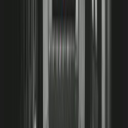
Spiele & Anbieter
Spielangebot
6.000+
Slots
250+
Live Casino
102+
Jackpots
Spielanbieter
(
16
)